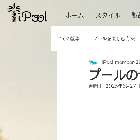
ホーム
スタイル
製
全ての記事
プールを楽しむ方法
iPool member
2
プールを作る前に
tiny pool
プールの
更新日：
2025年6月27
プール計画
ランドスケープ
プールのコストと価格
プー
プールの庭
プールができる