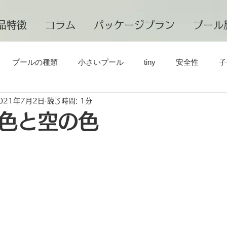
品特徴
コラム
パッケージプラン
プール
プールの種類
小さいプール
tiny
安全性
子
021年7月2日
読了時間: 1分
マスタープールビルダー
梅雨時期のメンテナンス
色と空の色
日
温水プール
プール工事
プール施工例
海外の
ルメンテナンス
プール展示場 iPool一宮
iPoolプールオ
まで
プールのある暮らし
自宅にプール