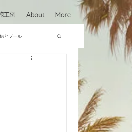
施工例
About
More
供とプール
メンテナンス
プール
ーナー
iPoolBoss