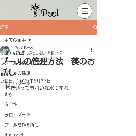
記事
全ての記事
iPool Boss
全ての記事
2022年8月6日
読了時間: 1分
プールの管理方法 藻のお
プールを楽しむ方法
話し
プールの種類
更新日：
2025年6月27日
小さいプール
透き通ったきれいな水ですね！
tiny
安全性
子供とプール
プールを作る前に
tiny pool