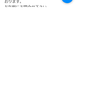
おります。
お気軽にお問合せ下さい
https://www.ipooljp.com
プールのある暮らしを　iPool
すべて表示
最新記事