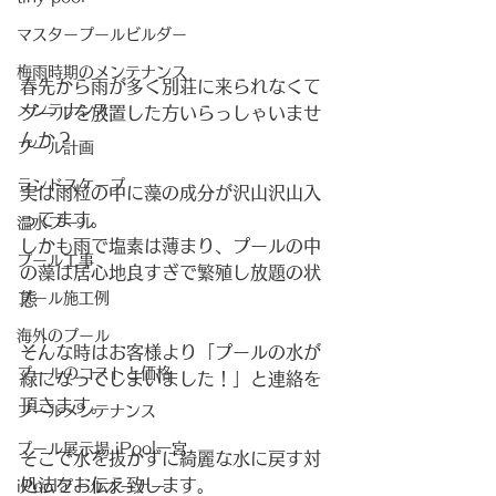
マスタープールビルダー
梅雨時期のメンテナンス
春先から雨が多く別荘に来られなくて
メンテナンス
プールを放置した方いらっしゃいませ
んか？
プール計画
ランドスケープ
実は雨粒の中に藻の成分が沢山沢山入
ってます。
温水プール
しかも雨で塩素は薄まり、プールの中
プール工事
の藻は居心地良すぎで繁殖し放題の状
プール施工例
態
海外のプール
そんな時はお客様より「プールの水が
プールのコストと価格
緑になってしまいました！」と連絡を
頂きます。
プールメンテナンス
プール展示場 iPool一宮
そこで水を抜かずに綺麗な水に戻す対
処法をお伝え致します。
iPoolプールオーナー