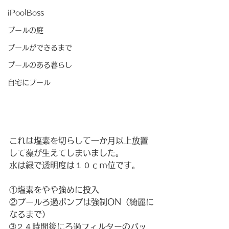
iPoolBoss
プールの庭
プールができるまで
プールのある暮らし
自宅にプール
これは塩素を切らして一か月以上放置
して藻が生えてしまいました。
水は緑で透明度は１０ｃｍ位です。
①塩素をやや強めに投入
②プールろ過ポンプは強制ON（綺麗に
なるまで）
➂２４時間後にろ過フィルターのバッ