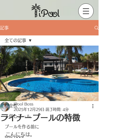
記事
全ての記事
全ての記事
プールを楽しむ方法
プールの種類
小さいプール
tiny
iPool Boss
安全性
2025年12月29日
読了時間: 4分
ライナープールの特徴
子供とプール
プールを作る前に
こんにちは。
tiny pool