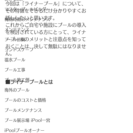
今回は「ライナープール」について、
マスタープールビルダー
その特徴をできるだけ分かりやすくお
話ししたいと思います。
梅雨時期のメンテナンス
これからご自宅や施設にプールの導入
メンテナンス
を検討されている方にとって、ライナ
ープールのメリットと注意点を知って
プール計画
おくことは、決して無駄にはなりませ
ランドスケープ
ん。
温水プール
プール工事
プール施工例
■ライナープールとは
海外のプール
プールのコストと価格
プールメンテナンス
プール展示場 iPool一宮
iPoolプールオーナー