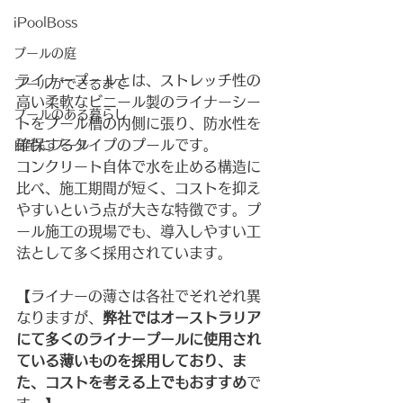
iPoolBoss
プールの庭
ライナープールとは、ストレッチ性の
プールができるまで
高い柔軟なビニール製のライナーシー
プールのある暮らし
トをプール槽の内側に張り、防水性を
確保するタイプのプールです。
自宅にプール
コンクリート自体で水を止める構造に
比べ、施工期間が短く、コストを抑え
やすいという点が大きな特徴です。プ
ール施工の現場でも、導入しやすい工
法として多く採用されています。
【ライナーの薄さは各社でそれぞれ異
なりますが、
弊社ではオーストラリア
にて多くのライナープールに使用され
ている薄いものを採用しており、ま
た、コストを考える上でもおすすめ
で