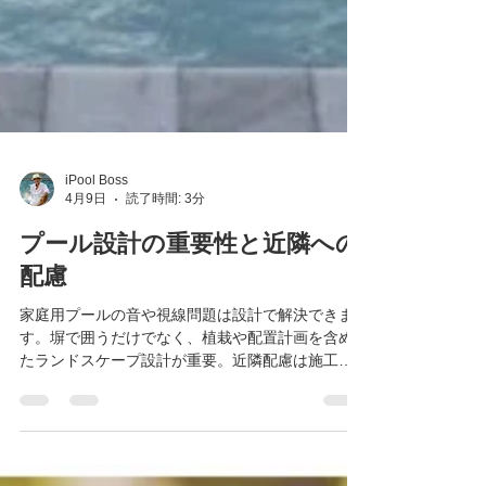
iPool Boss
4月9日
読了時間: 3分
プール設計の重要性と近隣への
配慮
家庭用プールの音や視線問題は設計で解決できま
す。塀で囲うだけでなく、植栽や配置計画を含め
たランドスケープ設計が重要。近隣配慮は施工前
に決まります。不安な方こそ、まずはご相談くだ
さい。