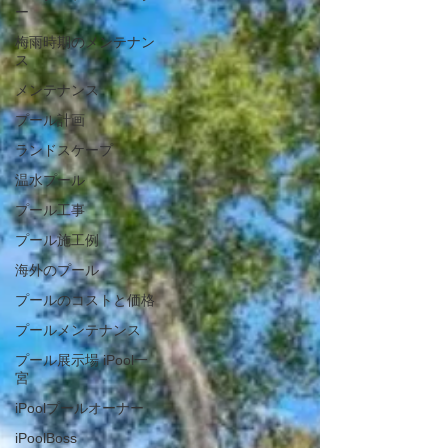
ー
梅雨時期のメンテナン
ス
メンテナンス
プール計画
ランドスケープ
温水プール
プール工事
プール施工例
海外のプール
プールのコストと価格
プールメンテナンス
プール展示場 iPool一
宮
iPoolプールオーナー
iPoolBoss