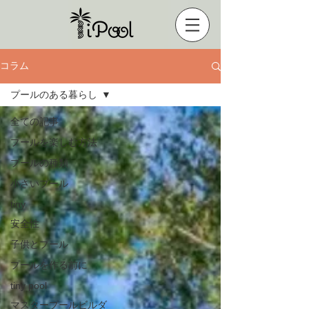
コラム
プールのある暮らし
全ての記事
プールを楽しむ方法
プールの種類
小さいプール
tiny
安全性
子供とプール
プールを作る前に
tiny pool
マスタープールビルダ