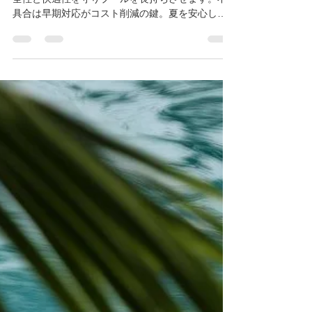
iPool Boss
3月24日
読了時間: 3分
シーズン前のひと手間が「安
心」と「長持ち」をつくる
シーズン前の水質・設備・周辺環境の点検は、安
全性と快適性を守りプールを長持ちさせます。不
具合は早期対応がコスト削減の鍵。夏を安心して
楽しむため、早めの準備と専門点検がおすすめで
す。